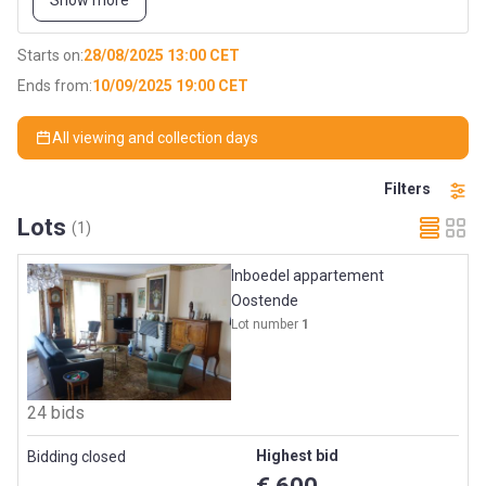
Show more
Alles moet leeg ten laatste tegen 19/09/2025.
Na toewijs en het ontvangen van de betaling kunt u de
Starts on:
28/08/2025 13:00 CET
sleutel ophalen te Wielsbeke.
Ends from:
10/09/2025 19:00 CET
Sleutel graag terugbrengen op 19/09/2025
Er dient een borg te worden betaald van €500.
All viewing and collection days
Filters
Lots
(1)
Inboedel appartement
Oostende
Lot number
1
24 bids
Highest bid
Bidding closed