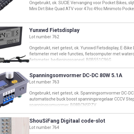
Ongebruikt, ok. SUCIE Vervanging voor Pocket Bikes, slij
Mini Dirt Bike Quad ATV voor 47cc 49cc Minimoto Pock
Yunxwd Fietsdisplay
Lot number
762
Ongebruikt, niet getest, ok. Yunxwd Fietsdisplay, E-Bik
fietsmeter met vele functies, fietscomputer met waterdi
fietsmeter, bedieningspaneel, B0B551C96G
Spanningsomvormer DC-DC 80W 5.1A
Lot number
763
Ongebruikt, niet getest, ok. Spanningsomvormer DC-DC
automatische buck boost spanningsregelaar CCCV Ste
spanningsomvormer, B08BCN5PZV
ShouSiFang Digitaal code-slot
Lot number
764