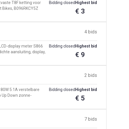
tvaste T8F ketting voor
Bidding closed
Highest bid
et Bikes, B096RKCY5Z
€ 3
4 bids
e LCD-display meter S866
Bidding closed
Highest bid
chte aansluiting, display,
€ 9
2 bids
 80W 5.1A verstelbare
Bidding closed
Highest bid
p Up Down zonne-
€ 5
7 bids