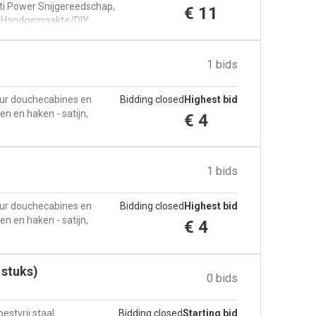
ti Power Snijgereedschap,
€ 11
oor Handgemaakte/DIY
1 bids
eur douchecabines en
Bidding closed
Highest bid
 en haken - satijn,
€ 4
1 bids
eur douchecabines en
Bidding closed
Highest bid
 en haken - satijn,
€ 4
 stuks)
0 bids
stvrij staal
Bidding closed
Starting bid