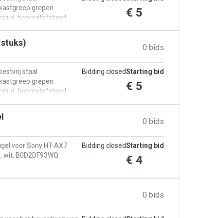
kastgreep grepen
€ 5
goud, boorgatafstand:
 stuks)
0 bids
stvrij staal
Bidding closed
Starting bid
kastgreep grepen
€ 5
goud, boorgatafstand:
l
0 bids
gel voor Sony HT-AX7
Bidding closed
Starting bid
r, wit, B0D2DF93WQ
€ 4
0 bids