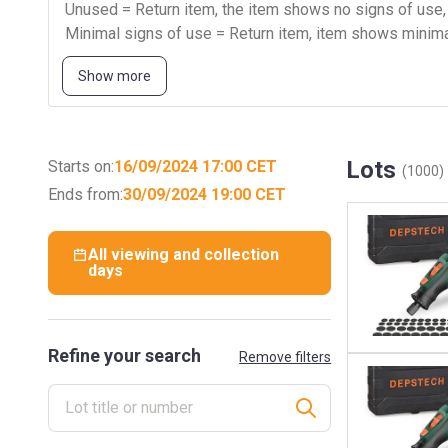
Unused = Return item, the item shows no signs of use
Minimal signs of use = Return item, item shows mini
Slight signs of use = Return item, item shows slight si
Show more
Used = Return item, item shows clear signs of use
Intensively used = Return item, item was used intensiv
Promotion Home delivery : 12.95€ btwi per colli (bana
Lots
Starts on:
16/09/2024 17:00 CET
(1000)
Ends from:
30/09/2024 19:00 CET
All viewing and collection
days
Refine your search
Remove filters