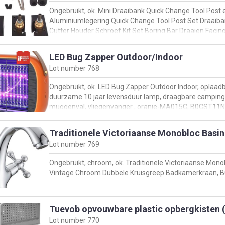
Ongebruikt, ok. Mini Draaibank Quick Change Tool Post
Aluminiumlegering Quick Change Tool Post Set Draaiba
Cutter Houder Schroef Kit Set Boring Bar Draaien Faci
B08GYG1BKX
LED Bug Zapper Outdoor/Indoor
Lot number
768
Ongebruikt, ok. LED Bug Zapper Outdoor Indoor, oplaad
duurzame 10 jaar levensduur lamp, draagbare camping
muggenval, vliegenvanger , oranje-MA015C, B0CST11
Traditionele Victoriaanse Monobloc Basi
Lot number
769
Ongebruikt, chroom, ok. Traditionele Victoriaanse Mon
Vintage Chroom Dubbele Kruisgreep Badkamerkraan,
Tuevob opvouwbare plastic opbergkisten (
Lot number
770