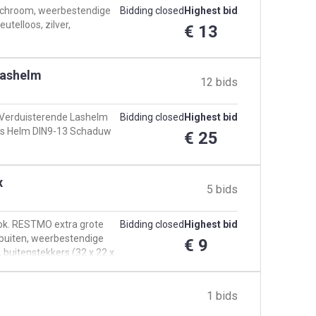
t, chroom, weerbestendige
Bidding closed
Highest bid
utelloos, zilver,
€ 13
Lashelm
12 bids
 Verduisterende Lashelm
Bidding closed
Highest bid
ers Helm DIN9-13 Schaduw
€ 25
x
5 bids
 ok. RESTMO extra grote
Bidding closed
Highest bid
 buiten, weerbestendige
€ 9
 buitenstekkers (32 x 22 x
1 bids