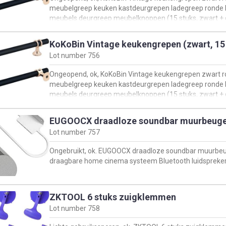
meubelgreep keuken kastdeurgrepen ladegreep ronde 
meubels deurgreep meubelknoppen (15 stuks, zwart + 
160 mm), B0CBK5862Z
KoKoBin Vintage keukengrepen (zwart, 15
Lot number
756
Ongeopend, ok, KoKoBin Vintage keukengrepen zwart roe
meubelgreep keuken kastdeurgrepen ladegreep ronde 
meubels deurgreep meubelknoppen (15 stuks, zwart + 
160 mm), B0CBK5862Z
EUGOOCX draadloze soundbar muurbeuge
Lot number
757
Ongebruikt, ok. EUGOOCX draadloze soundbar muurbeu
draagbare home cinema systeem Bluetooth luidspreke
ZKTOOL 6 stuks zuigklemmen
Lot number
758