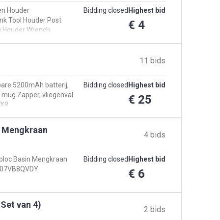
 en Houder
Bidding closed
Highest bid
nk Tool Houder Post
€ 4
ng Houder Wrench,
11 bids
bare 5200mAh batterij,
Bidding closed
Highest bid
 mug Zapper, vliegenval
€ 25
NX8
n Mengkraan
4 bids
obloc Basin Mengkraan
Bidding closed
Highest bid
 B07VB8QVDY
€ 6
Set van 4)
2 bids