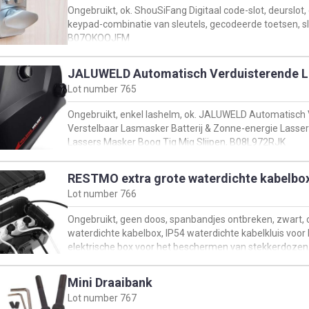
Ongebruikt, ok. ShouSiFang Digitaal code-slot, deurslo
keypad-combinatie van sleutels, gecodeerde toetsen, sle
B07QKQQJFM
JALUWELD Automatisch Verduisterende 
Lot number
765
Ongebruikt, enkel lashelm, ok. JALUWELD Automatisch
Verstelbaar Lasmasker Batterij & Zonne-energie Lass
Lassers Masker Boog Tig Mig Slijpen, B08L972RJK
RESTMO extra grote waterdichte kabelbo
Lot number
766
Ongebruikt, geen doos, spanbandjes ontbreken, zwart,
waterdichte kabelbox, IP54 waterdichte kabelkluis voor
elektrische box voor het beschermen van stekkerdozen,
13 cm) - zwart, B0B17QT689
Mini Draaibank
Lot number
767