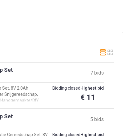
p Set
7 bids
 Set, 8V 2.0Ah
Bidding closed
Highest bid
er Snijgereedschap,
€ 11
oor Handgemaakte/DIY
p Set
5 bids
tie Gereedschap Set, 8V
Bidding closed
Highest bid