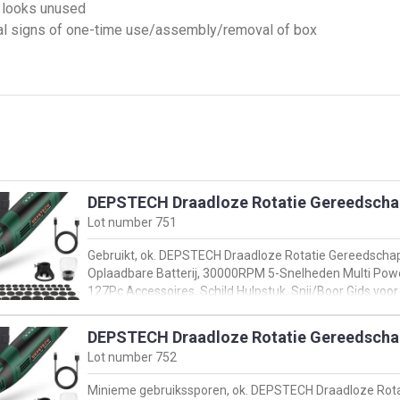
, looks unused
mal signs of one-time use/assembly/removal of box
gns of (one-time ?) use
ely and shows traces of this.
na box max 20kg) via info@sibo-drive.com
DEPSTECH Draadloze Rotatie Gereedscha
Lot number
751
Gebruikt, ok. DEPSTECH Draadloze Rotatie Gereedschap
Oplaadbare Batterij, 30000RPM 5-Snelheden Multi Pow
127Pc Accessoires, Schild Hulpstuk, Snij/Boor Gids v
Creaties, B0BWQYSJXP
DEPSTECH Draadloze Rotatie Gereedscha
Lot number
752
Minieme gebruikssporen, ok. DEPSTECH Draadloze Rota