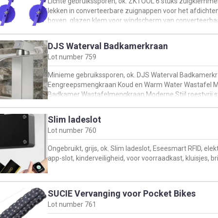
Lichte gebruikssporen, ok. ZKTOOL 6 stuks zuigklemme
lekken in converteerbare zuignappen voor het afdichte
boven, glazen klem voor windscherm van converteerba
DJS Waterval Badkamerkraan
Lot number
759
Minieme gebruikssporen, ok. DJS Waterval Badkamerk
Eengreepsmengkraan Koud en Warm Water Wastafel Me
Badkamer Wastafelmengkraan Moderne Stijl roestvrij 
Slim ladeslot
Lot number
760
Ongebruikt, grijs, ok. Slim ladeslot, Eseesmart RFID, ele
app-slot, kinderveiligheid, voor voorraadkast, kluisjes
SUCIE Vervanging voor Pocket Bikes
Lot number
761