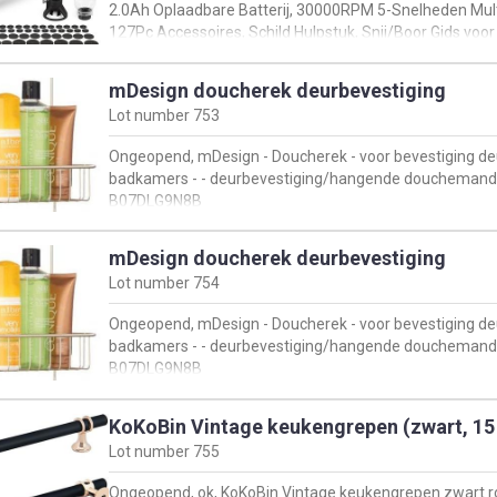
2.0Ah Oplaadbare Batterij, 30000RPM 5-Snelheden Mul
127Pc Accessoires, Schild Hulpstuk, Snij/Boor Gids v
Creaties, B0BWQYSJXP
mDesign doucherek deurbevestiging
Lot number
753
Ongeopend, mDesign - Doucherek - voor bevestiging d
badkamers - - deurbevestiging/hangende douchemanden
B07DLG9N8B
mDesign doucherek deurbevestiging
Lot number
754
Ongeopend, mDesign - Doucherek - voor bevestiging d
badkamers - - deurbevestiging/hangende douchemanden
B07DLG9N8B
KoKoBin Vintage keukengrepen (zwart, 15
Lot number
755
Ongeopend, ok, KoKoBin Vintage keukengrepen zwart roe