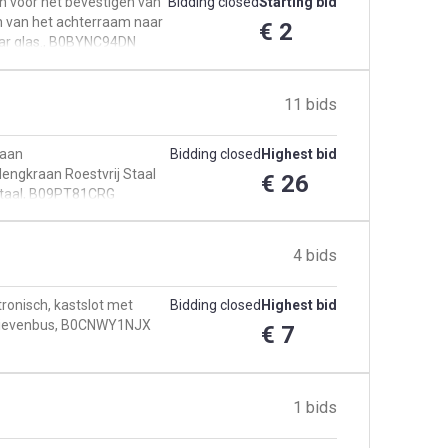
n voor het bevestigen van
Bidding closed
Starting bid
n van het achterraam naar
€ 2
ar glas., B0BYNC94DN
11 bids
raan
Bidding closed
Highest bid
ngkraan Roestvrij Staal
€ 26
staal, B09PT81CRG
4 bids
ktronisch, kastslot met
Bidding closed
Highest bid
, brievenbus, B0CNWY1NJX
€ 7
1 bids